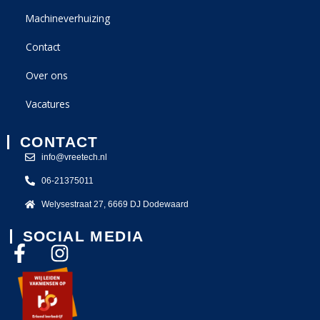
Machineverhuizing
Contact
Over ons
Vacatures
CONTACT
info@vreetech.nl
06-21375011
Welysestraat 27, 6669 DJ Dodewaard
SOCIAL MEDIA
F
I
a
n
c
s
e
t