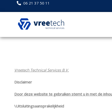
Ga
06 21 37 50 11
naar
de
inhoud
Vreetech Technical Services B.V.
Disclaimer
Door deze website te gebruiken stemt u in met de inhou
\Uitsluitingsaansprakelijkheid