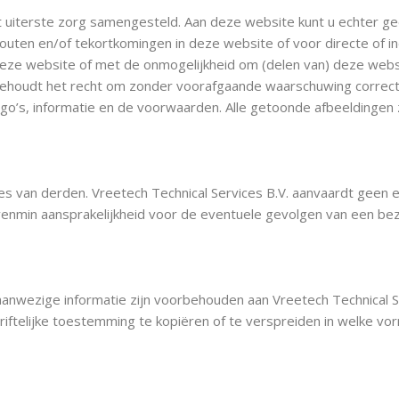
t uiterste zorg samengesteld. Aan deze website kunt u echter g
 fouten en/of tekortkomingen in deze website of voor directe of in
deze website of met de onmogelijkheid om (delen van) deze websi
 behoudt het recht om zonder voorafgaande waarschuwing correct
ogo’s, informatie en de voorwaarden. Alle getoonde afbeeldingen zi
es van derden. Vreetech Technical Services B.V. aanvaardt geen 
evenmin aansprakelijkheid voor de eventuele gevolgen van een bez
aanwezige informatie zijn voorbehouden aan Vreetech Technical S
iftelijke toestemming te kopiëren of te verspreiden in welke vo