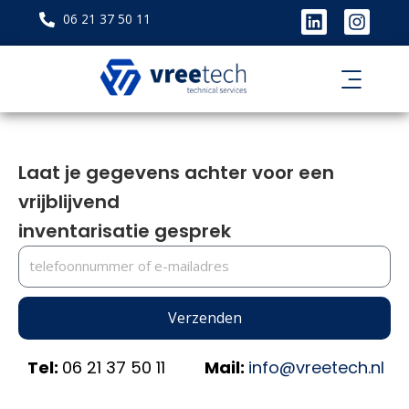
Ga
L
I
06 21 37 50 11
naar
i
n
de
n
s
k
t
inhoud
e
a
d
g
i
r
n
a
m
Laat je gegevens achter voor een
vrijblijvend
inventarisatie gesprek
Verzenden
Tel:
06 21 37 50 11
Mail:
info@vreetech.nl